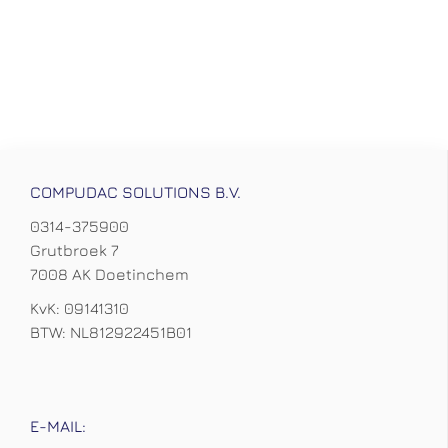
COMPUDAC SOLUTIONS B.V.
0314-375900
Grutbroek 7
7008 AK Doetinchem
KvK: 09141310
BTW: NL812922451B01
E-MAIL: